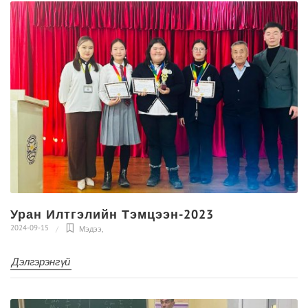
Уран Илтгэлийн Тэмцээн-2023
2024-09-15
Мэдээ
,
Дэлгэрэнгүй