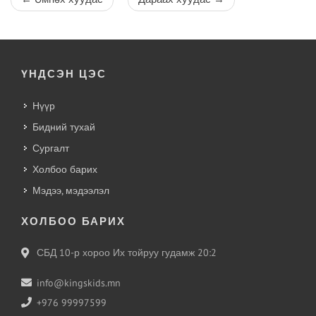
ҮНДСЭН ЦЭС
Нүүр
Бидний тухай
Сургалт
Холбоо барих
Мэдээ, мэдээлэл
ХОЛБОО БАРИХ
СБД 10-р хороо Их тойруу гудамж 20:2
info@kingskids.mn
+976 99997599