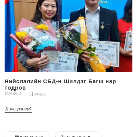
Нийслэлийн СБД-н Шилдэг Багш нар
тодров
2024-09-15
Мэдээ
,
Дэлгэрэнгүй
←
Өмнөх хуудас
Дараах хуудас
→