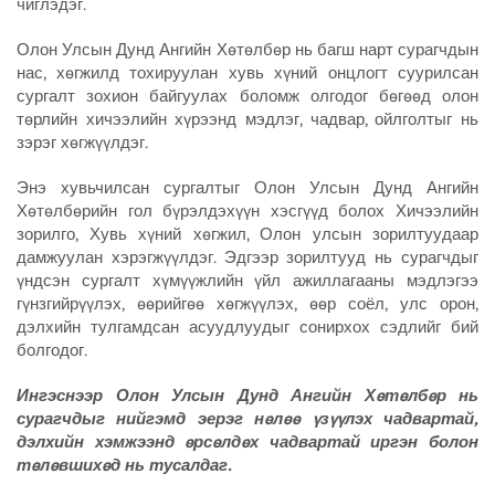
чиглэдэг.
Олон Улсын Дунд Ангийн Хөтөлбөр нь багш нарт сурагчдын
нас, хөгжилд тохируулан хувь хүний онцлогт суурилсан
сургалт зохион байгуулах боломж олгодог бөгөөд олон
төрлийн хичээлийн хүрээнд мэдлэг, чадвар, ойлголтыг нь
зэрэг хөгжүүлдэг.
Энэ хувьчилсан сургалтыг Олон Улсын Дунд Ангийн
Хөтөлбөрийн гол бүрэлдэхүүн хэсгүүд болох Хичээлийн
зорилго, Хувь хүний хөгжил, Олон улсын зорилтуудаар
дамжуулан хэрэгжүүлдэг. Эдгээр зорилтууд нь сурагчдыг
үндсэн сургалт хүмүүжлийн үйл ажиллагааны мэдлэгээ
гүнзгийрүүлэх, өөрийгөө хөгжүүлэх, өөр соёл, улс орон,
дэлхийн тулгамдсан асуудлуудыг сонирхох сэдлийг бий
болгодог.
Ингэснээр Олон Улсын Дунд Ангийн Хөтөлбөр нь
сурагчдыг нийгэмд эерэг нөлөө үзүүлэх чадвартай,
дэлхийн хэмжээнд өрсөлдөх чадвартай иргэн болон
төлөвшихөд нь тусалдаг.