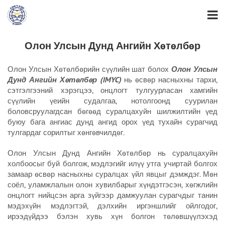
Олон Улсын Дунд Ангийн Хөтөлбөр
Олон Улсын Хөтөлбөрийн сүүлийн шат болох
Олон Улсын
Дунд Ангийн Хөтөлбөр (IMYC)
нь өсвөр насныхны тархи,
сэтгэлгээний хэрэгцээ, онцлогт тулгуурласан хамгийн
сүүлийн үеийн судалгаа, нотолгоонд суурилан
боловсруулагдсан бөгөөд суралцахуйн шилжилтийн үед
буюу бага ангиас дунд ангид орох үед тухайн сурагчид
тулгардаг сорилтыг хөнгөвчилдөг.
Олон Улсын Дунд Ангийн Хөтөлбөр нь суралцахуйн
холбоосыг буй болгож, мэдлэгийг илүү утга учиртай болгох
замаар өсвөр насныхны суралцах үйл явцыг дэмждэг. Мөн
соёл, уламжлалын олон хувилбарыг хүндэтгэсэн, хөгжлийн
онцлогт нийцсэн арга зүйгээр дамжуулан сурагчдыг танин
мэдэхүйн мэдлэгтэй, дэлхийн иргэншлийг ойлгодог,
ирээдүйдээ бэлэн хувь хүн болгон төлөвшүүлэхэд