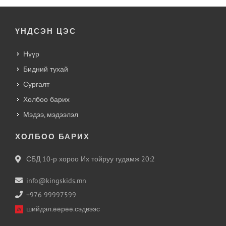
ҮНДСЭН ЦЭС
Нүүр
Бидний тухай
Сургалт
Холбоо барих
Мэдээ, мэдээлэл
ХОЛБОО БАРИХ
СБД 10-р хороо Их тойруу гудамж 20:2
info@kingskids.mn
+976 99997599
шийдэл.өөрөө.сэдвээс