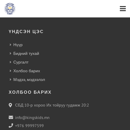
ҮНДСЭН ЦЭС
Нүүр
Бидний тухай
Сургалт
Холбоо барих
Мэдээ, мэдээлэл
ХОЛБОО БАРИХ
СБД 10-р хороо Их тойруу гудамж 20:2
info@kingskids.mn
+976 99997599