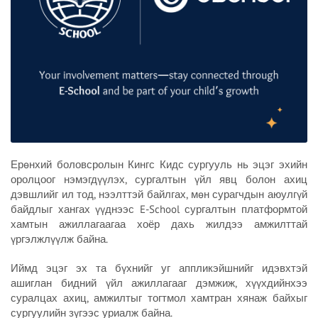
Ерөнхий боловсролын Кингс Кидс сургууль нь эцэг эхийн
оролцоог нэмэгдүүлэх, сургалтын үйл явц болон ахиц
дэвшлийг ил тод, нээлттэй байлгах, мөн сурагчдын аюулгүй
байдлыг хангах үүднээс E-School сургалтын платформтой
хамтын ажиллагаагаа хоёр дахь жилдээ амжилттай
үргэлжлүүлж байна.
Иймд эцэг эх та бүхнийг уг аппликэйшнийг идэвхтэй
ашиглан бидний үйл ажиллагааг дэмжиж, хүүхдийнхээ
суралцах ахиц, амжилтыг тогтмол хамтран хянаж байхыг
сургуулийн зүгээс уриалж байна.