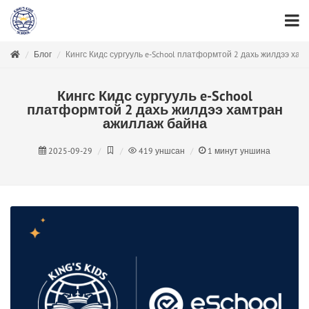
Блог
Кингс Кидс сургууль e-School платформтой 2 дахь жилдээ ха
Кингс Кидс сургууль e-School
платформтой 2 дахь жилдээ хамтран
ажиллаж байна
2025-09-29
419
уншсан
1
минут уншина