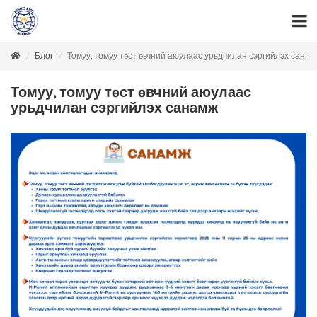
Блог
Томуу, томуу төст өвчний аюулаас урьдчилан сэргийлэх санам
Томуу, томуу төст өвчний аюулаас
урьдчилан сэргийлэх санамж