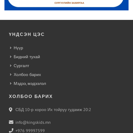
ҮНДСЭН ЦЭС
Нүүр
Бидний тухай
Сургалт
Холбоо барих
Мэдээ, мэдээлэл
ХОЛБОО БАРИХ
СБД 10-р хороо Их тойруу гудамж 20:2
info@kingskids.mn
+976 99997599