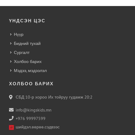
ҮНДСЭН ЦЭС
Нүүр
Бидний тухай
Сургалт
Холбоо барих
Мэдээ, мэдээлэл
ХОЛБОО БАРИХ
СБД 10-р хороо Их тойруу гудамж 20:2
info@kingskids.mn
+976 99997599
шийдэл.өөрөө.сэдвээс