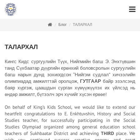
Блог
ТАЛАРХАЛ
ТАЛАРХАЛ
Кингс Кидс сургуулийн Түүх, Нийгмийн багш Э. Энхтүвшин
танд Сүхбаатар дүүргийн ерөнхий боловсролын сургуулийн
багш нарын дунд зохиогдсон “Нийгэм судлал” хичээлийн
олимпиадад амжилттай оролцож,
ГУТГААР
байр эзэлсэнд
баяр хүргэж, цаашдын сурган хүмүүжүүлэх их үйлсэд нь
өндөр амжилт, бүтээлч эрч хүчийг хүсэн ерөөе!
On behalf of King’s Kids School, we would like to extend our
heartfelt congratulations to E. Enkhtuvshin, History and Social
Studies teacher, for successfully participating in the Social
Studies Olympiad organized among general education school
teachers of Sukhbaatar District and achieving
THIRD
place. We
wish you continued success, creative energy, and great