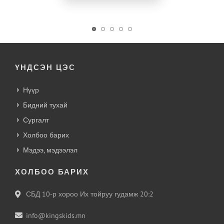
ҮНДСЭН ЦЭС
Нүүр
Бидний тухай
Сургалт
Холбоо барих
Мэдээ, мэдээлэл
ХОЛБОО БАРИХ
СБД 10-р хороо Их тойруу гудамж 20:2
info@kingskids.mn