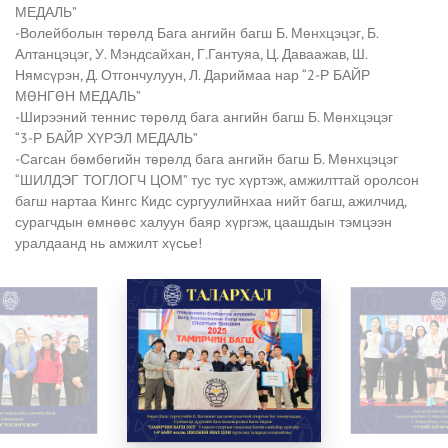
МЕДАЛЬ”
-Волейболын төрөлд Бага ангийн багш Б. Мөнхцэцэг, Б.
Алтанцэцэг, У. Мэндсайхан, Г.Гантуяа, Ц. Даваажав, Ш.
Нямсүрэн, Д. Отгончулуун, Л. Дариймаа нар “2-Р БАЙР
МӨНГӨН МЕДАЛЬ”
-Ширээний теннис төрөлд бага ангийн багш Б. Мөнхцэцэг
“3-Р БАЙР ХҮРЭЛ МЕДАЛЬ”
-Сагсан бөмбөгийн төрөлд бага ангийн багш Б. Мөнхцэцэг
“ШИЛДЭГ ТОГЛОГЧ ЦОМ” тус тус хүртэж, амжилттай оролсон
багш нартаа Кингс Кидс сургуулийнхаа нийт багш, ажилчид,
сурагчдын өмнөөс халуун баяр хүргэж, цаашдын тэмцээн
уралдаанд нь амжилт хүсье!