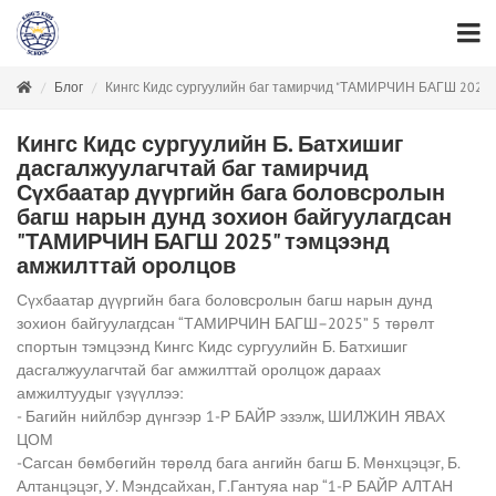
Блог
Кингс Кидс сургуулийн баг тамирчид "ТАМИРЧИН БАГШ 2025" 
Кингс Кидс сургуулийн Б. Батхишиг
дасгалжуулагчтай баг тамирчид
Сүхбаатар дүүргийн бага боловсролын
багш нарын дунд зохион байгуулагдсан
"ТАМИРЧИН БАГШ 2025" тэмцээнд
амжилттай оролцов
Сүхбаатар дүүргийн бага боловсролын багш нарын дунд
зохион байгуулагдсан “ТАМИРЧИН БАГШ–2025” 5 төрөлт
спортын тэмцээнд Кингс Кидс сургуулийн Б. Батхишиг
дасгалжуулагчтай баг амжилттай оролцож дараах
амжилтуудыг үзүүллээ:
- Багийн нийлбэр дүнгээр 1-Р БАЙР эзэлж, ШИЛЖИН ЯВАХ
ЦОМ
-Сагсан бөмбөгийн төрөлд бага ангийн багш Б. Мөнхцэцэг, Б.
Алтанцэцэг, У. Мэндсайхан, Г.Гантуяа нар “1-Р БАЙР АЛТАН