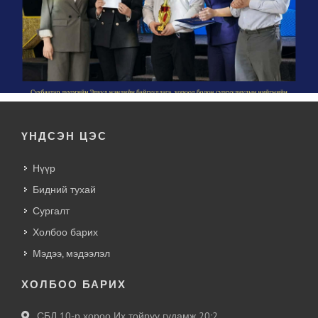
ҮНДСЭН ЦЭС
Нүүр
Бидний тухай
Сургалт
Холбоо барих
Мэдээ, мэдээлэл
ХОЛБОО БАРИХ
СБД 10-р хороо Их тойруу гудамж 20:2