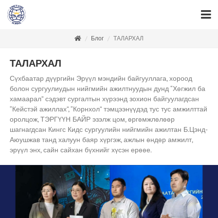
Блог
ТАЛАРХАЛ
ТАЛАРХАЛ
Сүхбаатар дүүргийн Эрүүл мэндийн байгууллага, хороод
болон сургуулиудын нийгмийн ажилтнуудын дунд “Хөгжил ба
хамаарал” сэдэвт сургалтын хүрээнд зохион байгуулагдсан
“Кейстэй ажиллах”, “Корнхол” тэмцээнүүдэд тус тус амжилттай
оролцож, ТЭРГҮҮН БАЙР эзэлж цом, өргөмжлөлөөр
шагнагдсан Кингс Кидс сургуулийн нийгмийн ажилтан Б.Цэнд-
Аюушжав танд халуун баяр хүргэж, ажлын өндөр амжилт,
эрүүл энх, сайн сайхан бүхнийг хүсэн ерөөе.