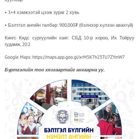
• 3×4 хэмжээтэй цээж зураг 2 хувь
• Бэлтгэл ангийн төлбөр: 900,000₮ (бэлнээр хүлээн авахгүй)
Кингс Кидс сургуулийн хаяг: СБД 10-р хороо, Их Тойруу
гудамж, 20:2
Google Maps: https://maps.app.goo.gl/xrM5KTh23TU7ZYmW7
Бүртгэлийн тоо хязгаартайг анхаарна уу.