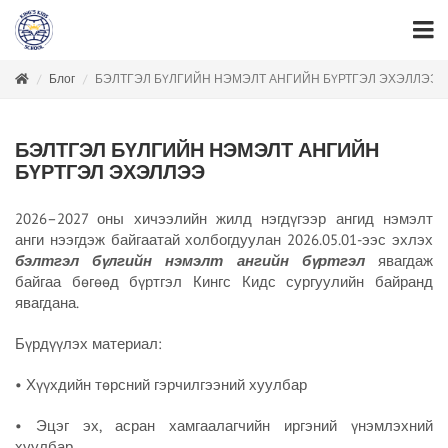
Блог
БЭЛТГЭЛ БҮЛГИЙН НЭМЭЛТ АНГИЙН БҮРТГЭЛ ЭХЭЛЛЭЭ
БЭЛТГЭЛ БҮЛГИЙН НЭМЭЛТ АНГИЙН
БҮРТГЭЛ ЭХЭЛЛЭЭ
2026–2027 оны хичээлийн жилд нэгдүгээр ангид нэмэлт
анги нээгдэж байгаатай холбогдуулан 2026.05.01-ээс эхлэх
бэлтгэл бүлгийн нэмэлт ангийн бүртгэл
явагдаж
байгаа бөгөөд бүртгэл Кингс Кидс сургуулийн байранд
явагдана.
Бүрдүүлэх материал:
• Хүүхдийн төрсний гэрчилгээний хуулбар
• Эцэг эх, асран хамгаалагчийн иргэний үнэмлэхний
хуулбар