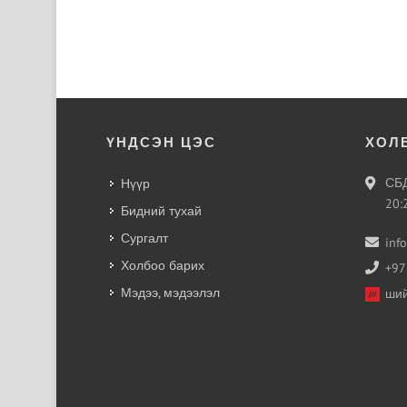
ҮНДСЭН ЦЭС
ХОЛ
СБД
Нүүр
20:
Бидний тухай
Сургалт
inf
Холбоо барих
+97
Мэдээ, мэдээлэл
ший