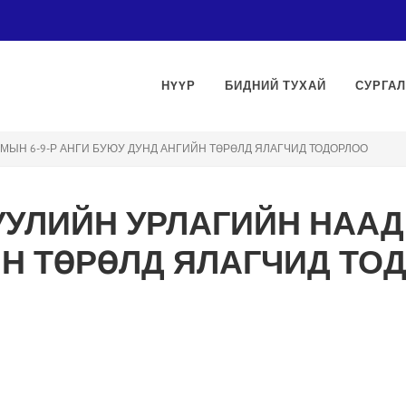
НҮҮР
БИДНИЙ ТУХАЙ
СУРГАЛ
МЫН 6-9-Р АНГИ БУЮУ ДУНД АНГИЙН ТӨРӨЛД ЯЛАГЧИД ТОДОРЛОО
УУЛИЙН УРЛАГИЙН НААД
ЙН ТӨРӨЛД ЯЛАГЧИД ТО