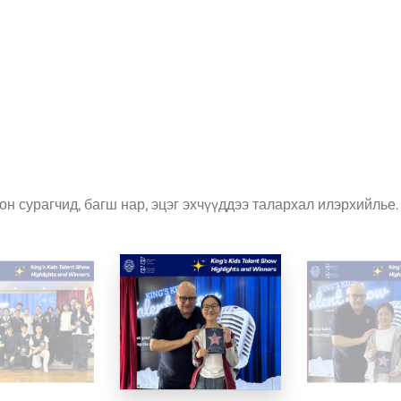
он сурагчид, багш нар, эцэг эхчүүддээ талархал илэрхийлье