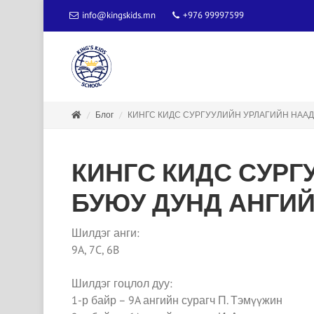
info@kingskids.mn
+976 99997599
Блог
КИНГС КИДС СУРГУУЛИЙН УРЛАГИЙН НААД
КИНГС КИДС СУРГ
БУЮУ ДУНД АНГИ
Шилдэг анги:
9A, 7C, 6B
Шилдэг гоцлол дуу:
1-р байр – 9A ангийн сурагч П. Тэмүүжин