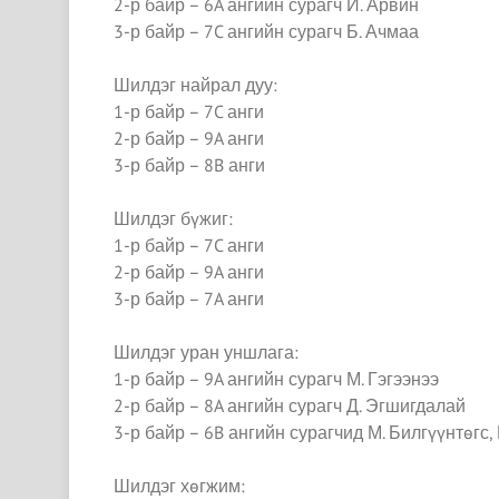
2-р байр – 6A ангийн сурагч И. Арвин
3-р байр – 7C ангийн сурагч Б. Ачмаа
Шилдэг найрал дуу:
1-р байр – 7C анги
2-р байр – 9A анги
3-р байр – 8B анги
Шилдэг бүжиг:
1-р байр – 7C анги
2-р байр – 9A анги
3-р байр – 7A анги
Шилдэг уран уншлага:
1-р байр – 9A ангийн сурагч М. Гэгээнээ
2-р байр – 8A ангийн сурагч Д. Эгшигдалай
3-р байр – 6B ангийн сурагчид М. Билгүүнтөгс,
Шилдэг хөгжим: