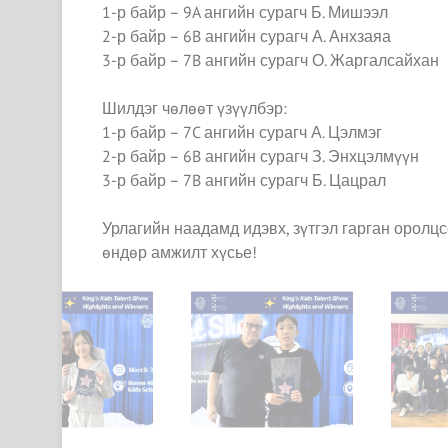
1-р байр – 9A ангийн сурагч Б. Мишээл
2-р байр – 6B ангийн сурагч А. Анхзаяа
3-р байр – 7B ангийн сурагч О. Жаргалсайхан
Шилдэг чөлөөт үзүүлбэр:
1-р байр – 7C ангийн сурагч А. Цэлмэг
2-р байр – 6B ангийн сурагч З. Энхцэлмүүн
3-р байр – 7B ангийн сурагч Б. Цацрал
Урлагийн наадамд идэвх, зүтгэл гарган оролцс
өндөр амжилт хүсье!