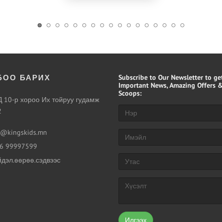
БОО БАРИХ
Subscribe
to Our Newsletter to ge
Important News, Amazing Offers &
Scoops:
 10-р хороо Их тойруу гудамж
2
o@kingskids.mn
6 99997599
дэл.өөрөө.сэдвээс
Илгээх