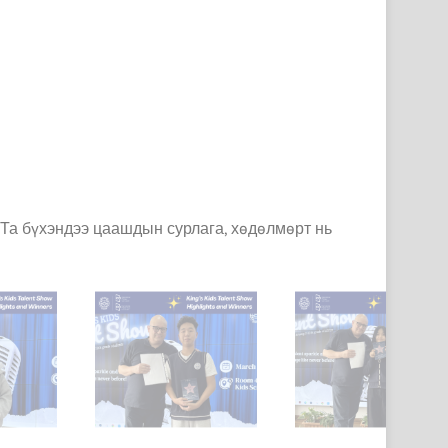
. Та бүхэндээ цаашдын сурлага, хөдөлмөрт нь